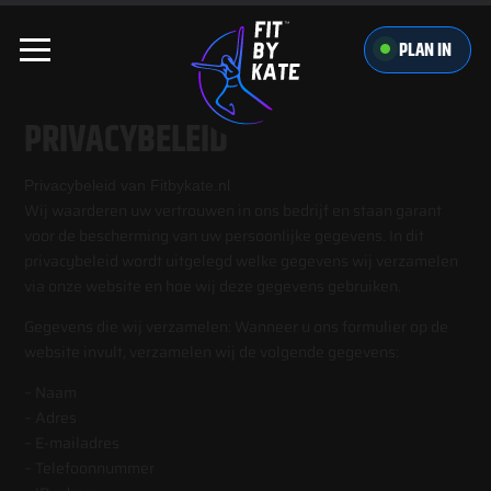
PLAN IN
PRIVACYBELEID
Privacybeleid van Fitbykate.nl
Wij waarderen uw vertrouwen in ons bedrijf en staan garant
voor de bescherming van uw persoonlijke gegevens. In dit
privacybeleid wordt uitgelegd welke gegevens wij verzamelen
via onze website en hoe wij deze gegevens gebruiken.
Gegevens die wij verzamelen: Wanneer u ons formulier op de
website invult, verzamelen wij de volgende gegevens:
– Naam
– Adres
– E-mailadres
– Telefoonnummer